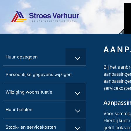
AANP
Huur opzeggen
Bij het aanb
aanpassingen 
Persoonlijke gegevens wijzigen
aanpassingen
servicekoste
Wijziging woonsituatie
Aanpassin
Huur betalen
Voor sommige
Hierbij kunt
Stook- en servicekosten
geldt ook voo