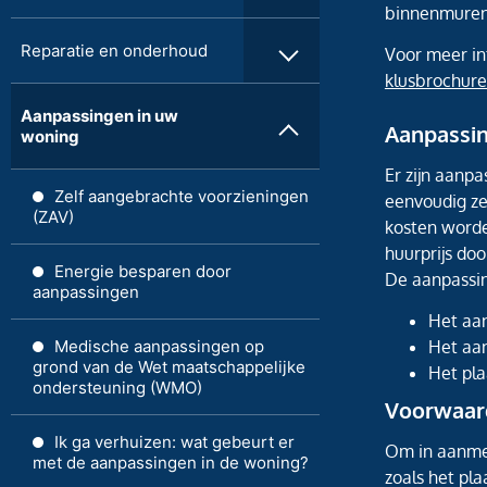
binnenmuren
Reparatie en onderhoud
Voor meer inf
klusbrochure
Aanpassingen in uw
Aanpassin
woning
Er zijn aanpa
Zelf aangebrachte voorzieningen
eenvoudig ze
(ZAV)
kosten worde
huurprijs do
Energie besparen door
De aanpassin
aanpassingen
Het aan
Het aan
Medische aanpassingen op
grond van de Wet maatschappelijke
Het pla
ondersteuning (WMO)
Voorwaar
Ik ga verhuizen: wat gebeurt er
Om in aanme
met de aanpassingen in de woning?
zoals het pla